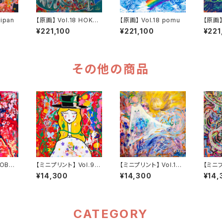
iipan
【原画】 Vol.18 HOKU
【原画】 Vol.18 pomu
【原画】 
TO TANEICHI
¥221,100
¥221,100
¥221
その他の商品
OBU.1
【ミニプリント】 Vol.9 O
【ミニプリント】 Vol.10
【ミニプ
chiro
shiop
独園
¥14,300
¥14,300
¥14,
CATEGORY