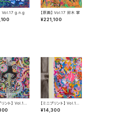
Vol.17 g.n.g
【原画】 Vol.17 鈴木 掌
,100
¥221,100
リント】 Vol.15
【ミニプリント】 Vol.13
pomu
300
¥14,300