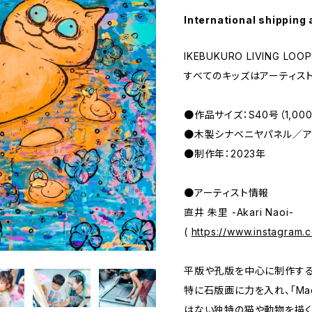
International shipping 
IKEBUKURO LIVING LOO
すべてのキッズはアーティス
●作品サイズ：S40号（1,000m
●木製シナベニヤパネル／ア
●制作年：2023年
●アーティスト情報
直井 朱里 -Akari Naoi-
(
https://www.instagram.
平版や孔版を中心に制作する
特に石版画に力を入れ、「Mad
はない独特の猫や動物を描く