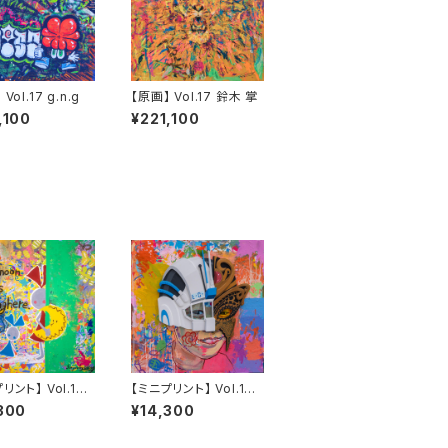
Vol.17 g.n.g
【原画】 Vol.17 鈴木 掌
,100
¥221,100
リント】 Vol.10
【ミニプリント】 Vol.13
山形 和宏
300
¥14,300