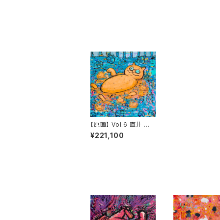
【原画】 Vol.6 直井 朱
里
¥221,100