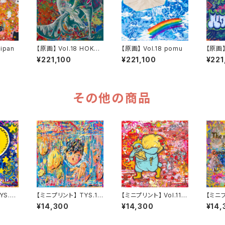
iipan
【原画】 Vol.18 HOKU
【原画】 Vol.18 pomu
【原画】 
TO TANEICHI
¥221,100
¥221,100
¥221
その他の商品
YS.2
【ミニプリント】 TYS.1
【ミニプリント】 Vol.11
【ミニプ
中坪 晴希
直井 朱里
coco
¥14,300
¥14,300
¥14,