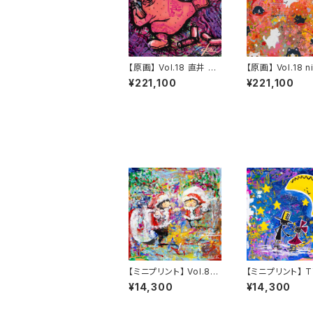
【原画】 Vol.18 直井 朱
【原画】 Vol.18 n
里
¥221,100
¥221,100
【ミニプリント】 Vol.8
【ミニプリント】 T
中坪 晴希
coco
¥14,300
¥14,300